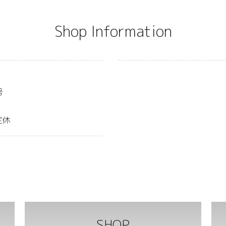
Shop Information
号
定休
SHOP