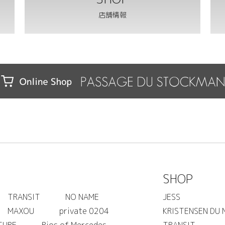
店舗情報
SHOP
TRANSIT
NO NAME
JESS
MAXOU
private 0204
KRISTENSEN DU 
TURE
Rios of Mercedes
TRANSIT